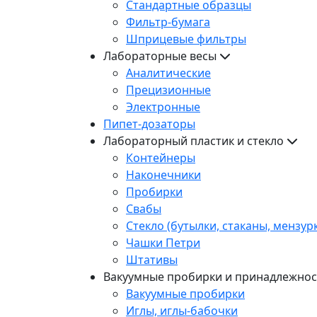
Стандартные образцы
Фильтр-бумага
Шприцевые фильтры
Лабораторные весы
Аналитические
Прецизионные
Электронные
Пипет-дозаторы
Лабораторный пластик и стекло
Контейнеры
Наконечники
Пробирки
Свабы
Стекло (бутылки, стаканы, мензур
Чашки Петри
Штативы
Вакуумные пробирки и принадлежнос
Вакуумные пробирки
Иглы, иглы-бабочки