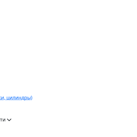
ки, цилиндры)
ти