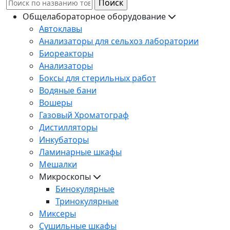
Форма поиска
Общелабораторное оборудование
Автоклавы
Анализаторы для сельхоз лаборатории
Биореакторы
Анализаторы
Боксы для стерильных работ
Водяные бани
Вошеры
Газовый Хроматограф
Дистилляторы
Инкубаторы
Ламинарные шкафы
Мешалки
Микроскопы
Бинокулярные
Тринокулярные
Миксеры
Сушильные шкафы