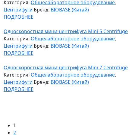
Категория:
Общелабораторное оборудование
,
Центрифуги
Бренд:
BIOBASE (Китай)
ПОДРОБНЕЕ
Односкоростная мини-центрифуга Mini-5 Centrifuge
Категория:
Общелабораторное оборудование
,
Центрифуги
Бренд:
BIOBASE (Китай)
ПОДРОБНЕЕ
Односкоростная мини-центрифуга Mini-7 Centrifuge
Категория:
Общелабораторное оборудование
,
Центрифуги
Бренд:
BIOBASE (Китай)
ПОДРОБНЕЕ
Страницы
1
2