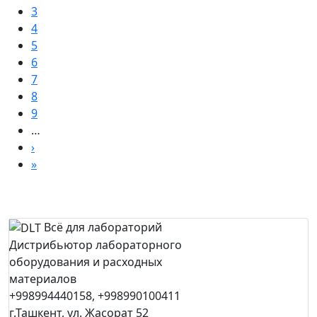
3
4
5
6
7
8
9
…
›
»
Всё для лабораторий
Дистрибьютор лабораторного
оборудования и расходных
материалов
+998994440158, +998990100411
г.Ташкент, ул. Жасорат 52