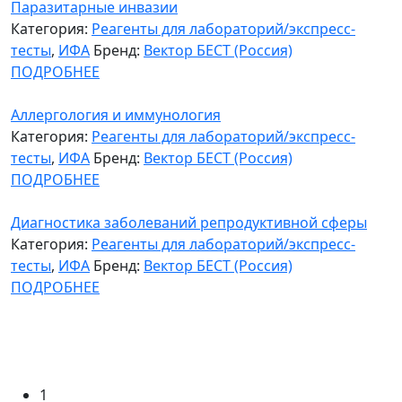
Паразитарные инвазии
Категория:
Реагенты для лабораторий/экспресс-
тесты
,
ИФА
Бренд:
Вектор БЕСТ (Россия)
ПОДРОБНЕЕ
Аллергология и иммунология
Категория:
Реагенты для лабораторий/экспресс-
тесты
,
ИФА
Бренд:
Вектор БЕСТ (Россия)
ПОДРОБНЕЕ
Диагностика заболеваний репродуктивной сферы
Категория:
Реагенты для лабораторий/экспресс-
тесты
,
ИФА
Бренд:
Вектор БЕСТ (Россия)
ПОДРОБНЕЕ
Страницы
1