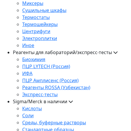
Миксеры
Сушильные шкафы
Термостаты
Термошейкеры
Центрифуги
Электроплитки
Иное
Реагенты для лабораторий/экспресс-тесты
Биохимия
ПЦР LYTECH (Россия)
ИФА
ПЦР Амплисенс (Россия)
Реагенты ROSSA (Узбекистан)
Экспресс-тесты
Sigma/Merck в наличии
Кислоты
Соли
Среды, буферные растворы
Стандартные образцы