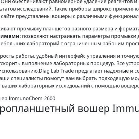
Они обеспечивают равномерное удаление реагентов и о
ьтатов исследований. Такие приборы широко применяют
м сайте представлены вошеры с различными функциона
живают промывку планшетов разного размера и формат
жимами
: позволяют настраивать параметры промывки 
 небольших лабораторий с ограниченным рабочим прос
ость работы, удобный интерфейс управления и точную 
ускорить выполнение лабораторных процедур. Все устр
спользованию.Diag Lab Trade предлагает надежные и с
 Наши специалисты помогут вам выбрать подходящую мо
 ваших лабораторных исследований с помощью вошеров 
кропланшетный вошер Imm