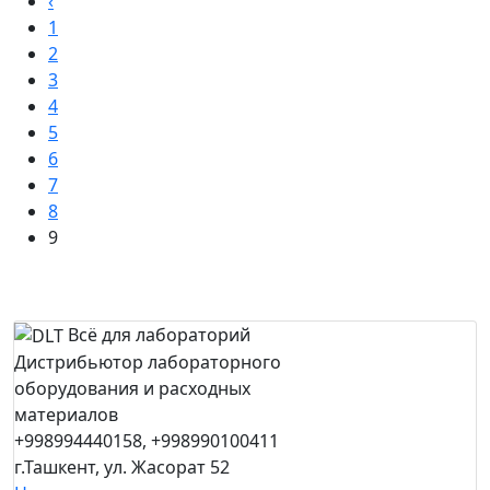
‹
1
2
3
4
5
6
7
8
9
Всё для лабораторий
Дистрибьютор лабораторного
оборудования и расходных
материалов
+998994440158, +998990100411
г.Ташкент, ул. Жасорат 52