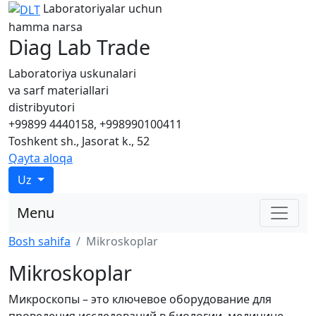
Laboratoriyalar uchun
hamma narsa
Diag Lab Trade
Laboratoriya uskunalari
va sarf materiallari
distribyutori
+99899 4440158, +998990100411
Toshkent sh., Jasorat k., 52
Qayta aloqa
Uz
Menu
Bosh sahifa
Mikroskoplar
Mikroskoplar
Микроскопы – это ключевое оборудование для
проведения исследований в биологии, медицине,