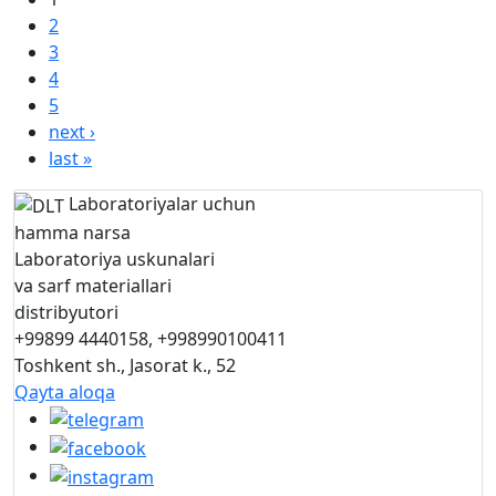
2
3
4
5
next ›
last »
Laboratoriyalar uchun
hamma narsa
Laboratoriya uskunalari
va sarf materiallari
distribyutori
+99899 4440158, +998990100411
Toshkent sh., Jasorat k., 52
Qayta aloqa