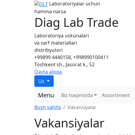
Laboratoriyalar uchun
hamma narsa
Diag Lab Trade
Laboratoriya uskunalari
va sarf materiallari
distribyutori
+99899 4440158, +998990100411
Toshkent sh., Jasorat k., 52
Qayta aloqa
Uz
Menu
Biz haqimizda
Assortiment
Bosh sahifa
Vakansiyalar
Vakansiyalar