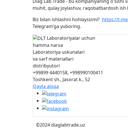
Diag Lab Trade - bu kompaniyaning o'sishi va 
muhit, qulay joylashuv, raqobatbardosh ish 
Biz bilan ishlashni hohlaysizmi?
https://t.m
Telegram’ga yuboring.
Laboratoriyalar uchun
hamma narsa
Laboratoriya uskunalari
va sarf materiallari
distribyutori
+99899 4440158, +998990100411
Toshkent sh., Jasorat k., 52
Qayta aloqa
©2024 diaglabtrade.uz