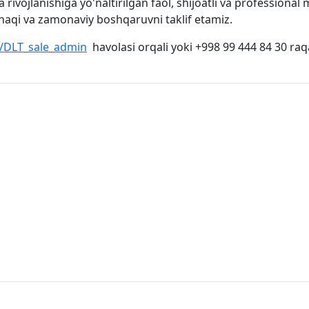
rivojlanishiga yo'naltirilgan faol, shijoatli va professional
haqi va zamonaviy boshqaruvni taklif etamiz.
e/DLT_sale_admin
havolasi orqali yoki +998 99 444 84 30 raq