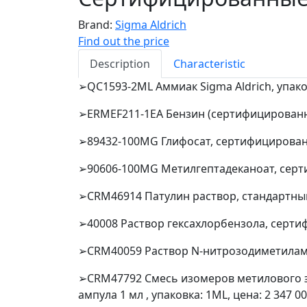
Brand:
Sigma Aldrich
Find out the price
Description
Characteristic
➢QC1593-2ML Аммиак Sigma Aldrich, упаков
➢ERMEF211-1EA Бензин (сертифицированное
➢89432-100MG Глифосат, сертифицированн
➢90606-100MG Метилгептадеканоат, серти
➢CRM46914 Патулин раствор, стандартный о
➢40008 Раствор гексахлорбензола, сертиф
➢CRM40059 Раствор N-нитрозодиметиламина
➢CRM47792 Смесь изомеров метилового э
ампула 1 мл , упаковка: 1ML, цена: 2 347 0