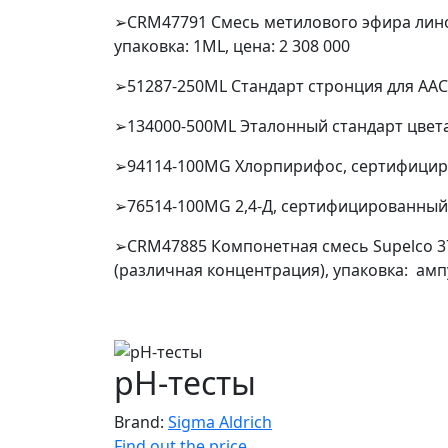
➢CRM47791 Смесь метилового эфира линол
упаковка: 1ML, цена: 2 308 000
➢51287-250ML Стандарт стронция для ААС, 
➢134000-500ML Эталонный стандарт цвета A
➢94114-100MG Хлорпирифос, сертифициров
➢76514-100MG 2,4-Д, сертифицированный э
➢CRM47885 Компонетная смесь Supelco 3
(различная концентрация), упаковка: ампу
pH-тесты
Brand:
Sigma Aldrich
Find out the price