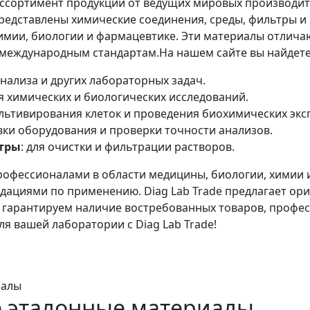
ассортимент продукции от ведущих мировых производит
редставлены химические соединения, среды, фильтры и 
имии, биологии и фармацевтике. Эти материалы отлича
 международным стандартам.На нашем сайте вы найдете
 анализа и других лабораторных задач.
я химических и биологических исследований.
культивирования клеток и проведения биохимических эк
овки оборудования и проверки точности анализов.
тры
: для очистки и фильтрации растворов.
рофессионалами в области медицины, биологии, химии 
ациями по применению. Diag Lab Trade предлагает ори
ы гарантируем наличие востребованных товаров, профе
я вашей лаборатории с Diag Lab Trade!
 эталонные материалы