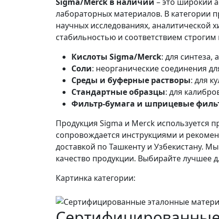
Sigma/Merck в наличии
– это широкий 
лабораторных материалов. В категории п
научных исследованиях, аналитической х
стабильностью и соответствием строгим
Кислоты Sigma/Merck
: для синтеза,
Соли
: неорганические соединения дл
Среды и буферные растворы
: для 
Стандартные образцы
: для калибр
Фильтр-бумага и шприцевые филь
Продукция Sigma и Merck используется п
сопровождается инструкциями и рекоменд
доставкой по Ташкенту и Узбекистану. М
качество продукции. Выбирайте лучшее дл
Картинка категории:
Сертифицированные