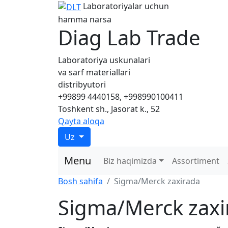
Laboratoriyalar uchun
hamma narsa
Diag Lab Trade
Laboratoriya uskunalari
va sarf materiallari
distribyutori
+99899 4440158, +998990100411
Toshkent sh., Jasorat k., 52
Qayta aloqa
Uz
Menu
Biz haqimizda
Assortiment
Bosh sahifa
Sigma/Merck zaxirada
Sigma/Merck zaxi