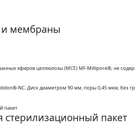
 и мембраны
нных эфиров целлюлозы (MCE) MF-Millipore®, не содерж
ilon®-NC. Диск диаметром 90 мм, поры 0,45 мкм, без т
 стерилизационный пакет