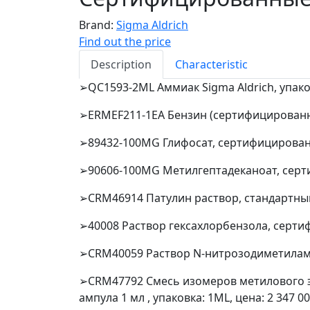
Brand:
Sigma Aldrich
Find out the price
Description
Characteristic
➢QC1593-2ML Аммиак Sigma Aldrich, упаков
➢ERMEF211-1EA Бензин (сертифицированное
➢89432-100MG Глифосат, сертифицированн
➢90606-100MG Метилгептадеканоат, серти
➢CRM46914 Патулин раствор, стандартный о
➢40008 Раствор гексахлорбензола, сертиф
➢CRM40059 Раствор N-нитрозодиметиламина
➢CRM47792 Смесь изомеров метилового э
ампула 1 мл , упаковка: 1ML, цена: 2 347 0