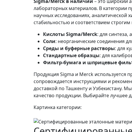
Sigma/Merck в наличии
– это широкий 
лабораторных материалов. В категории п
научных исследованиях, аналитической х
стабильностью и соответствием строгим
Кислоты Sigma/Merck
: для синтеза,
Соли
: неорганические соединения дл
Среды и буферные растворы
: для 
Стандартные образцы
: для калибр
Фильтр-бумага и шприцевые филь
Продукция Sigma и Merck используется п
сопровождается инструкциями и рекоменд
доставкой по Ташкенту и Узбекистану. М
качество продукции. Выбирайте лучшее дл
Картинка категории:
Сертифицированные