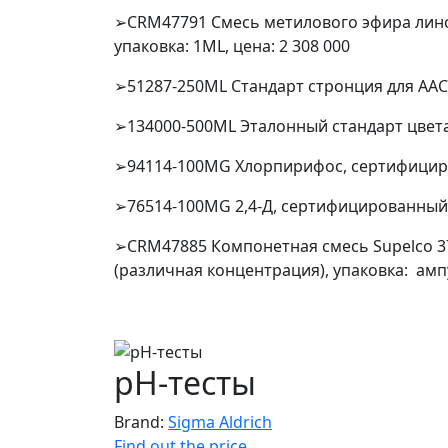
➢CRM47791 Смесь метилового эфира линол
упаковка: 1ML, цена: 2 308 000
➢51287-250ML Стандарт стронция для ААС, 
➢134000-500ML Эталонный стандарт цвета A
➢94114-100MG Хлорпирифос, сертифициров
➢76514-100MG 2,4-Д, сертифицированный э
➢CRM47885 Компонетная смесь Supelco 3
(различная концентрация), упаковка: ампу
pH-тесты
Brand:
Sigma Aldrich
Find out the price