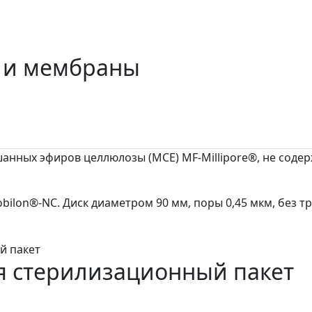
 и мембраны
нных эфиров целлюлозы (MCE) MF-Millipore®, не содерж
ilon®-NC. Диск диаметром 90 мм, поры 0,45 мкм, без т
 стерилизационный пакет