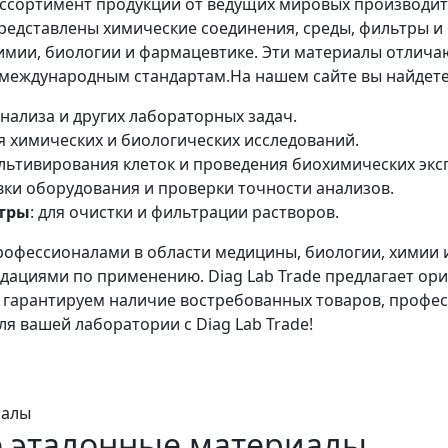
ассортимент продукции от ведущих мировых производит
редставлены химические соединения, среды, фильтры и 
имии, биологии и фармацевтике. Эти материалы отлича
 международным стандартам.На нашем сайте вы найдете
 анализа и других лабораторных задач.
я химических и биологических исследований.
культивирования клеток и проведения биохимических эк
овки оборудования и проверки точности анализов.
тры
: для очистки и фильтрации растворов.
рофессионалами в области медицины, биологии, химии 
ациями по применению. Diag Lab Trade предлагает ори
ы гарантируем наличие востребованных товаров, профе
я вашей лаборатории с Diag Lab Trade!
 эталонные материалы