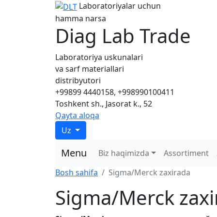
Laboratoriyalar uchun
hamma narsa
Diag Lab Trade
Laboratoriya uskunalari
va sarf materiallari
distribyutori
+99899 4440158, +998990100411
Toshkent sh., Jasorat k., 52
Qayta aloqa
Uz
Menu
Biz haqimizda
Assortiment
Bosh sahifa
Sigma/Merck zaxirada
Sigma/Merck zaxi