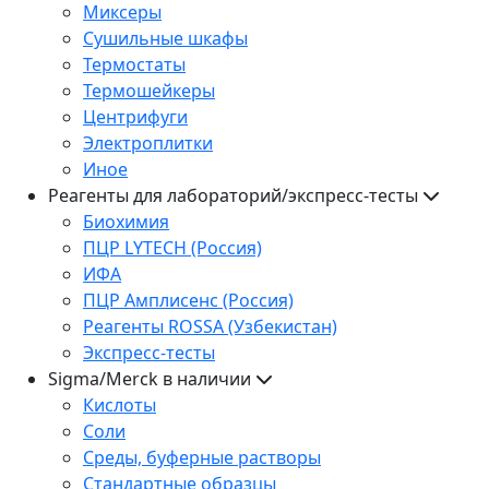
Миксеры
Сушильные шкафы
Термостаты
Термошейкеры
Центрифуги
Электроплитки
Иное
Реагенты для лабораторий/экспресс-тесты
Биохимия
ПЦР LYTECH (Россия)
ИФА
ПЦР Амплисенс (Россия)
Реагенты ROSSA (Узбекистан)
Экспресс-тесты
Sigma/Merck в наличии
Кислоты
Соли
Среды, буферные растворы
Стандартные образцы