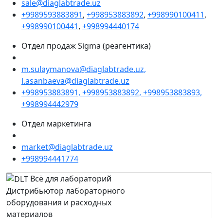
sale@diaglabtrade.uz
+9989593883891
,
+998953883892
,
+998990100411
,
+998990100441
,
+998994440174
Отдел продаж Sigma (реагентика)
m.sulaymanova@diaglabtrade.uz,
l.asanbaeva@diaglabtrade.uz
+998953883891, +998953883892, +998953883893,
+998994442979
Отдел маркетинга
market@diaglabtrade.uz
+998994441774
Всё для лабораторий
Дистрибьютор лабораторного
оборудования и расходных
материалов