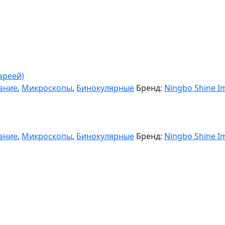
ареей)
ание
,
Микроскопы
,
Бинокулярные
Бренд:
Ningbo Shine Im
ание
,
Микроскопы
,
Бинокулярные
Бренд:
Ningbo Shine Im