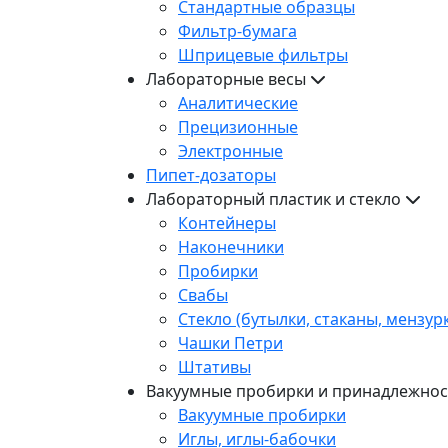
Стандартные образцы
Фильтр-бумага
Шприцевые фильтры
Лабораторные весы
Аналитические
Прецизионные
Электронные
Пипет-дозаторы
Лабораторный пластик и стекло
Контейнеры
Наконечники
Пробирки
Свабы
Стекло (бутылки, стаканы, мензур
Чашки Петри
Штативы
Вакуумные пробирки и принадлежнос
Вакуумные пробирки
Иглы, иглы-бабочки