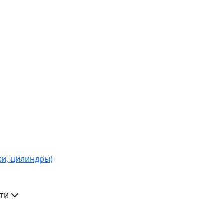
ки, цилиндры)
ти