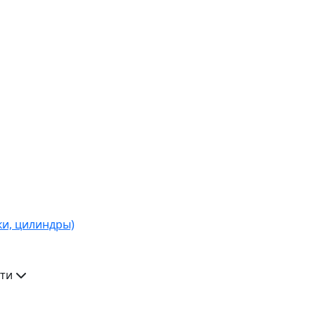
ки, цилиндры)
ти