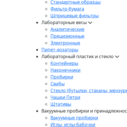
Стандартные образцы
Фильтр-бумага
Шприцевые фильтры
Лабораторные весы
Аналитические
Прецизионные
Электронные
Пипет-дозаторы
Лабораторный пластик и стекло
Контейнеры
Наконечники
Пробирки
Свабы
Стекло (бутылки, стаканы, мензур
Чашки Петри
Штативы
Вакуумные пробирки и принадлежнос
Вакуумные пробирки
Иглы, иглы-бабочки