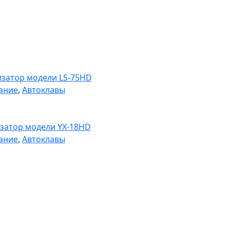
изатор модели LS-75HD
ание
,
Автоклавы
изатор модели YX-18HD
ание
,
Автоклавы